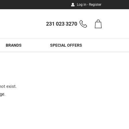
Log in - Register
231 023 3270
Shopping
Phone
cart
orders
BRANDS
SPECIAL OFFERS
ot exist.
ge
.