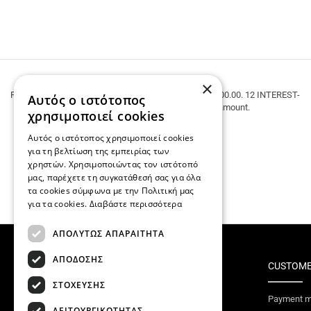
FREE SHIPPING
×
FREE SHIPPING within Greece for purchases over € 100.00. 12 INTEREST-
Αυτός ο ιστότοπος
FREE INSTALLMENTS regardless of the amount.
χρησιμοποιεί cookies
Αυτός ο ιστότοπος χρησιμοποιεί cookies
για τη βελτίωση της εμπειρίας των
χρηστών. Χρησιμοποιώντας τον ιστότοπό
μας, παρέχετε τη συγκατάθεσή σας για όλα
τα cookies σύμφωνα με την Πολιτική μας
για τα cookies.
Διαβάστε περισσότερα
ΑΠΟΛΥΤΩΣ ΑΠΑΡΑΙΤΗΤΑ
ΑΠΟΔΟΣΗΣ
TOP CATEGORIES
CUSTOME
ΣΤΟΧΕΥΣΗΣ
CLOTHES
Payment m
ΛΕΙΤΟΥΡΓΙΚΟΤΗΤΑΣ