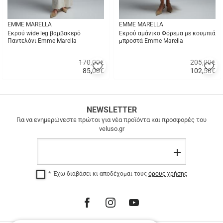
EMME MARELLA
EMME MARELLA
Εκρού wide leg βαμβακερό
Εκρού αμάνικο Φόρεμα με κουμπιά
Παντελόνι Emme Marella
μπροστά Emme Marella
170,00€
205,00€
Προσθήκη
Π
85,00
€
102,50
€
στα
σ
Γρήγορη
Γρήγορη
αγαπημένα
α
αγορά
αγορά
μου
μ
ΔΩΡΕΑΝ
NEWSLETTER
ΜΕΤΑΦΟΡΙΚΑ
Για να ενημερώνεστε πρώτοι για νέα προϊόντα και προσφορές του
veluso.gr
ΔΩΡΕΑΝ
ΜΕΤΑΦΟΡΙΚΑ
Email
σε
Εγγραφή
όλη
την
Έχω διαβάσει κι αποδέχομαι τους
όρους χρήσης
Ελλάδα
για
αγορές
άνω
των
100