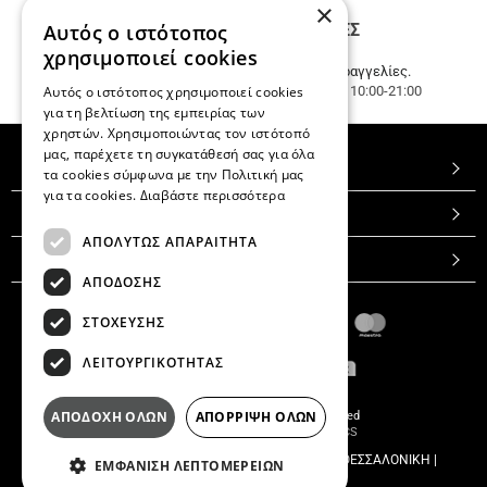
×
€.
Αυτός ο ιστότοπος
ΤΗΛΕΦΩΝΙΚΕΣ ΠΑΡΑΓΓΕΛΙΕΣ
12
ΑΤΟΚΕΣ
Καλέστε μας
231 023 3270
.
χρησιμοποιεί cookies
ΔΟΣΕΙΣ
Εξυπηρέτηση πελατών & τηλεφωνικές παραγγελίες.
Αυτός ο ιστότοπος χρησιμοποιεί cookies
ανεξαρτήτως
Δευ. - Τετ.- Σαβ. 10:00-15:00, Τρ.- Πεμπ.- Παρ. 10:00-21:00
ποσού.
για τη βελτίωση της εμπειρίας των
χρηστών. Χρησιμοποιώντας τον ιστότοπό
μας, παρέχετε τη συγκατάθεσή σας για όλα
TOP ΚΑΤΗΓΟΡΙΕΣ
τα cookies σύμφωνα με την Πολιτική μας
για τα cookies.
Διαβάστε περισσότερα
ΕΞΥΠΗΡΕΤΗΣΗ ΠΕΛΑΤΩΝ
ΑΠΟΛΥΤΩΣ ΑΠΑΡΑΙΤΗΤΑ
VELUSO BOUTIQUE
ΑΠΟΔΟΣΗΣ
ΣΤΟΧΕΥΣΗΣ
ΛΕΙΤΟΥΡΓΙΚΟΤΗΤΑΣ
ΑΠΟΔΟΧΗ ΟΛΩΝ
ΑΠΟΡΡΙΨΗ ΟΛΩΝ
© 2026
Veluso Boutique
All rights reserved
Designed & developed by
NETMECHANICS
Veluso Boutique
Π. Π. ΓΕΡΜΑΝΟΥ 26
Τ.Κ 546 22
,
ΘΕΣΣΑΛΟΝΙΚΗ
|
ΕΜΦΑΝΙΣΗ ΛΕΠΤΟΜΕΡΕΙΩΝ
info@veluso.gr | 231 023 3270