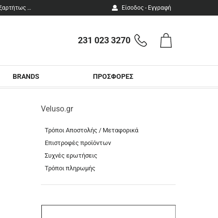
ΔΩΡΕΑΝ ΜΕΤΑΦΟΡΙΚΑ σε όλη την Ελλάδα για αγορές άνω των 100 €. 12 ΑΤΟΚΕΣ ΔΟΣΕΙΣ ανεξαρτήτως ποσού.
Είσοδος - Εγγραφή
231 023 3270
Καλάθι
Τηλεφωνικές
Αγορών
παραγγελίες
BRANDS
ΠΡΟΣΦΟΡΕΣ
Veluso.gr
Τρόποι Αποστολής / Μεταφορικά
Επιστροφές προϊόντων
Συχνές ερωτήσεις
Τρόποι πληρωμής