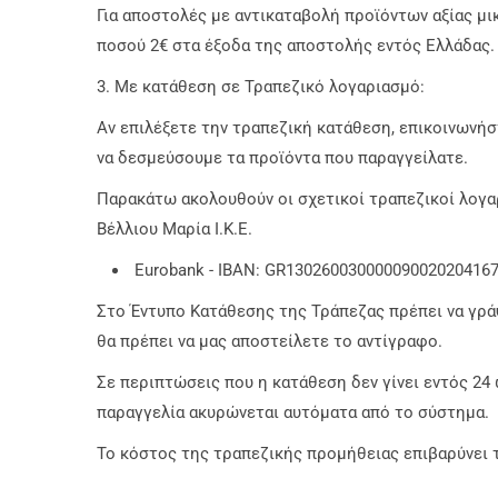
Για αποστολές με αντικαταβολή προϊόντων αξίας μ
ποσού 2€ στα έξοδα της αποστολής εντός Ελλάδας. 
3. Με κατάθεση σε Τραπεζικό λογαριασμό:
Αν επιλέξετε την τραπεζική κατάθεση, επικοινωνήστ
να δεσμεύσουμε τα προϊόντα που παραγγείλατε.
Παρακάτω ακολουθούν οι σχετικοί τραπεζικοί λογα
Βέλλιου Μαρία Ι.Κ.Ε.
Εurobank - IBAN: GR13026003000009002020416
Στο Έντυπο Κατάθεσης της Τράπεζας πρέπει να γρά
θα πρέπει να μας αποστείλετε το αντίγραφο.
Σε περιπτώσεις που η κατάθεση δεν γίνει εντός 24 
παραγγελία ακυρώνεται αυτόματα από το σύστημα.
Το κόστος της τραπεζικής προμήθειας επιβαρύνει 