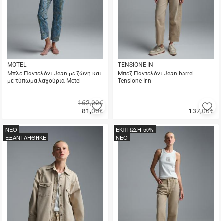
MOTEL
TENSIONE IN
Μπλε Παντελόνι Jean με ζώνη και
Μπεζ Παντελόνι Jean barrel
με τύπωμα λαχούρια Motel
Tensione Inn
162,00€
Προσθήκη
Π
81,00
€
137,00
€
στα
σ
Γρήγορη
Γρήγορη
αγαπημένα
α
αγορά
αγορά
NEO
ΕΚΠΤΩΣΗ
-50%
μου
μ
ΕΞΑΝΤΛΗΘΗΚΕ
NEO