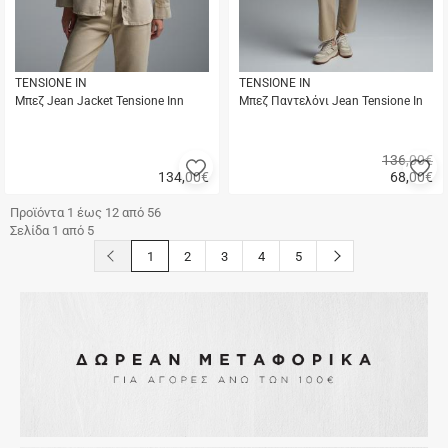
TENSIONE IN
TENSIONE IN
Μπεζ Jean Jacket Tensione Inn
Μπεζ Παντελόνι Jean Tensione In
136,00€
Προσθήκη
Π
134,00
€
68,00
€
στα
σ
Γρήγορη
Γρήγορη
αγαπημένα
α
αγορά
αγορά
Προϊόντα 1 έως 12 από 56
μου
μ
Σελίδα 1 από 5
button.prev
button.next
1
2
3
4
5