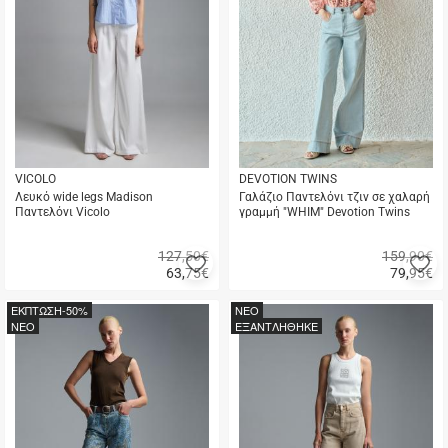
VICOLO
DEVOTION TWINS
Λευκό wide legs Madison
Γαλάζιο Παντελόνι τζιν σε χαλαρή
Παντελόνι Vicolo
γραμμή "WHIM" Devotion Twins
127,50€
159,90€
Προσθήκη
Π
63,75
€
79,95
€
στα
σ
Γρήγορη
Γρήγορη
αγαπημένα
α
αγορά
αγορά
ΕΚΠΤΩΣΗ
-50%
NEO
μου
μ
NEO
ΕΞΑΝΤΛΗΘΗΚΕ