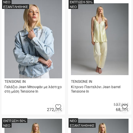
αγορά
αγορά
NEO
ΕΚΠΤΩΣΗ
-50%
μου
μ
ΕΞΑΝΤΛΗΘΗΚΕ
NEO
TENSIONE IN
TENSIONE IN
Γαλάζιο Jean Μπουφάν με λάστιχο
Κίτρινο Παντελόνι Jean barrel
στη μέση Tensione In
Tensione In
137,00€
Προσθήκη
Π
272,00
€
68,50
€
στα
σ
Γρήγορη
Γρήγορη
αγαπημένα
α
αγορά
αγορά
ΕΚΠΤΩΣΗ
-50%
NEO
μου
μ
NEO
ΕΞΑΝΤΛΗΘΗΚΕ