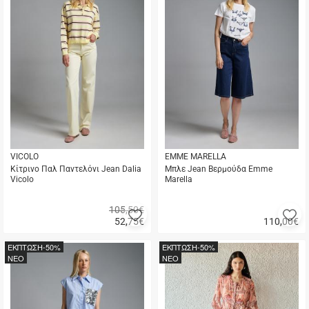
VICOLO
EMME MARELLA
Κίτρινο Παλ Παντελόνι Jean Dalia
Μπλε Jean Βερμούδα Emme
Vicolo
Marella
105,50€
Προσθήκη
Π
52,75
€
110,00
€
στα
σ
Γρήγορη
Γρήγορη
αγαπημένα
α
αγορά
αγορά
ΕΚΠΤΩΣΗ
-50%
ΕΚΠΤΩΣΗ
-50%
μου
μ
NEO
NEO