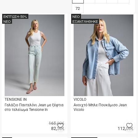
72
ΕΚΠΤΩΣΗ
-50%
NEO
NEO
ΕΞΑΝΤΛΗΘΗΚΕ
TENSIONE IN
VICOLO
Γαλάζιο Παντελόνι Jean με ξέφτια
Ανοιχτό Μπλε Πουκάμισο Jean
στο τελείωμα Tensione In
Vicolo
165,00€
Προσθήκη
Π
82,50
€
112,00
€
στα
σ
Γρήγορη
Γρήγορη
αγαπημένα
α