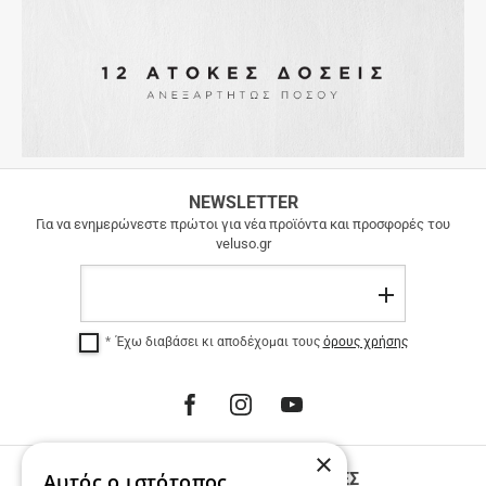
ΔΩΡΕΑΝ
NEWSLETTER
ΜΕΤΑΦΟΡΙΚΑ
Για να ενημερώνεστε πρώτοι για νέα προϊόντα και προσφορές του
veluso.gr
ΔΩΡΕΑΝ
ΜΕΤΑΦΟΡΙΚΑ
Email
σε
Εγγραφή
όλη
την
Έχω διαβάσει κι αποδέχομαι τους
όρους χρήσης
Ελλάδα
για
αγορές
άνω
των
100
×
€.
Αυτός ο ιστότοπος
ΤΗΛΕΦΩΝΙΚΕΣ ΠΑΡΑΓΓΕΛΙΕΣ
12