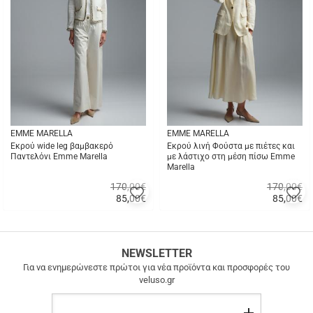
EMME MARELLA
EMME MARELLA
Εκρού wide leg βαμβακερό
Εκρού λινή Φούστα με πιέτες και
Παντελόνι Emme Marella
με λάστιχο στη μέση πίσω Emme
Marella
170,00€
170,00€
Προσθήκη
Π
85,00
€
85,00
€
στα
σ
Γρήγορη
Γρήγορη
αγαπημένα
α
αγορά
αγορά
μου
μ
ΔΩΡΕΑΝ
NEWSLETTER
ΜΕΤΑΦΟΡΙΚΑ
Για να ενημερώνεστε πρώτοι για νέα προϊόντα και προσφορές του
veluso.gr
ΔΩΡΕΑΝ
ΜΕΤΑΦΟΡΙΚΑ
Email
σε