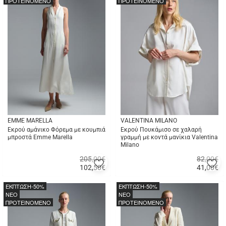
ΠΡΟΤΕΙΝΟΜΕΝΟ
ΠΡΟΤΕΙΝΟΜΕΝΟ
EMME MARELLA
VALENTINA MILANO
Εκρού αμάνικο Φόρεμα με κουμπιά
Εκρού Πουκάμισο σε χαλαρή
μπροστά Emme Marella
γραμμή με κοντά μανίκια Valentina
Milano
205,00€
82,00€
Προσθήκη
Π
102,50
€
41,00
€
στα
σ
Γρήγορη
Γρήγορη
αγαπημένα
α
αγορά
αγορά
ΕΚΠΤΩΣΗ
-50%
ΕΚΠΤΩΣΗ
-50%
μου
μ
NEO
NEO
ΠΡΟΤΕΙΝΟΜΕΝΟ
ΠΡΟΤΕΙΝΟΜΕΝΟ