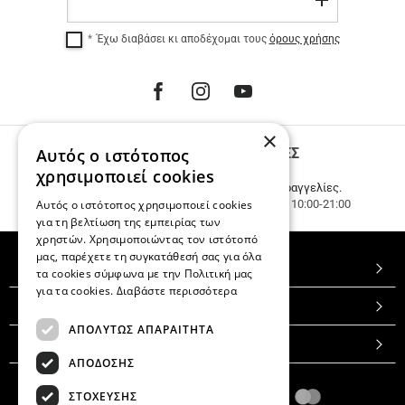
Εγγραφή
όλη
την
Έχω διαβάσει κι αποδέχομαι τους
όρους χρήσης
Ελλάδα
για
αγορές
άνω
των
100
×
€.
Αυτός ο ιστότοπος
ΤΗΛΕΦΩΝΙΚΕΣ ΠΑΡΑΓΓΕΛΙΕΣ
12
ΑΤΟΚΕΣ
Καλέστε μας
231 023 3270
.
χρησιμοποιεί cookies
ΔΟΣΕΙΣ
Εξυπηρέτηση πελατών & τηλεφωνικές παραγγελίες.
Αυτός ο ιστότοπος χρησιμοποιεί cookies
ανεξαρτήτως
Δευ. - Τετ.- Σαβ. 10:00-15:00, Τρ.- Πεμπ.- Παρ. 10:00-21:00
ποσού.
για τη βελτίωση της εμπειρίας των
χρηστών. Χρησιμοποιώντας τον ιστότοπό
μας, παρέχετε τη συγκατάθεσή σας για όλα
TOP ΚΑΤΗΓΟΡΙΕΣ
τα cookies σύμφωνα με την Πολιτική μας
για τα cookies.
Διαβάστε περισσότερα
ΕΞΥΠΗΡΕΤΗΣΗ ΠΕΛΑΤΩΝ
ΑΠΟΛΥΤΩΣ ΑΠΑΡΑΙΤΗΤΑ
VELUSO BOUTIQUE
ΑΠΟΔΟΣΗΣ
ΣΤΟΧΕΥΣΗΣ