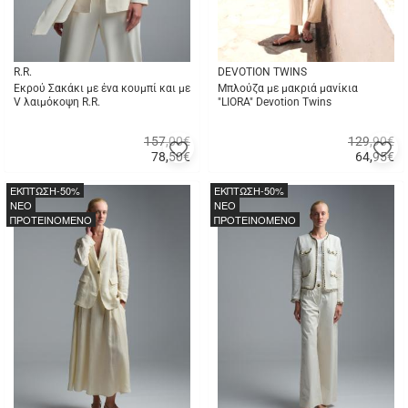
R.R.
DEVOTION TWINS
Εκρού Σακάκι με ένα κουμπί και με
Μπλούζα με μακριά μανίκια
V λαιμόκοψη R.R.
"LIORA" Devotion Twins
157,00€
129,90€
Προσθήκη
Π
78,50
€
64,95
€
στα
σ
Γρήγορη
Γρήγορη
αγαπημένα
α
αγορά
αγορά
ΕΚΠΤΩΣΗ
-50%
ΕΚΠΤΩΣΗ
-50%
μου
μ
NEO
NEO
ΠΡΟΤΕΙΝΟΜΕΝΟ
ΠΡΟΤΕΙΝΟΜΕΝΟ