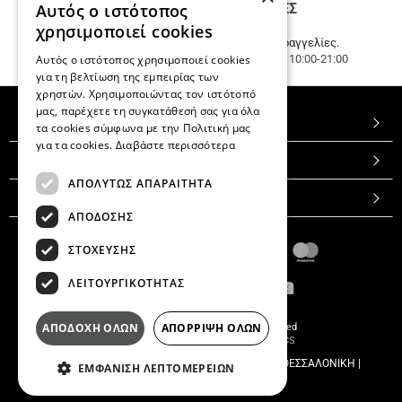
Αυτός ο ιστότοπος
ΤΗΛΕΦΩΝΙΚΕΣ ΠΑΡΑΓΓΕΛΙΕΣ
12
ΑΤΟΚΕΣ
Καλέστε μας
231 023 3270
.
χρησιμοποιεί cookies
ΔΟΣΕΙΣ
Εξυπηρέτηση πελατών & τηλεφωνικές παραγγελίες.
Αυτός ο ιστότοπος χρησιμοποιεί cookies
ανεξαρτήτως
Δευ. - Τετ.- Σαβ. 10:00-15:00, Τρ.- Πεμπ.- Παρ. 10:00-21:00
ποσού.
για τη βελτίωση της εμπειρίας των
χρηστών. Χρησιμοποιώντας τον ιστότοπό
μας, παρέχετε τη συγκατάθεσή σας για όλα
TOP ΚΑΤΗΓΟΡΙΕΣ
τα cookies σύμφωνα με την Πολιτική μας
για τα cookies.
Διαβάστε περισσότερα
ΕΞΥΠΗΡΕΤΗΣΗ ΠΕΛΑΤΩΝ
ΑΠΟΛΥΤΩΣ ΑΠΑΡΑΙΤΗΤΑ
VELUSO BOUTIQUE
ΑΠΟΔΟΣΗΣ
ΣΤΟΧΕΥΣΗΣ
ΛΕΙΤΟΥΡΓΙΚΟΤΗΤΑΣ
ΑΠΟΔΟΧΗ ΟΛΩΝ
ΑΠΟΡΡΙΨΗ ΟΛΩΝ
© 2026
Veluso Boutique
All rights reserved
Designed & developed by
NETMECHANICS
Veluso Boutique
Π. Π. ΓΕΡΜΑΝΟΥ 26
Τ.Κ 546 22
,
ΘΕΣΣΑΛΟΝΙΚΗ
|
ΕΜΦΑΝΙΣΗ ΛΕΠΤΟΜΕΡΕΙΩΝ
info@veluso.gr | 231 023 3270