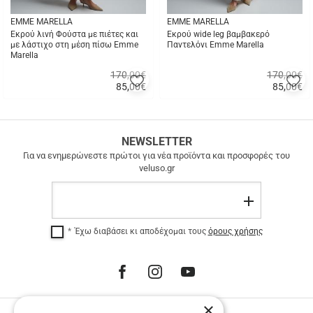
EMME MARELLA
EMME MARELLA
Εκρού λινή Φούστα με πιέτες και
Εκρού wide leg βαμβακερό
με λάστιχο στη μέση πίσω Emme
Παντελόνι Emme Marella
Marella
170,00€
170,00€
Προσθήκη
Π
85,00
€
85,00
€
στα
σ
Γρήγορη
Γρήγορη
αγαπημένα
α
αγορά
αγορά
μου
μ
ΔΩΡΕΑΝ
NEWSLETTER
ΜΕΤΑΦΟΡΙΚΑ
Για να ενημερώνεστε πρώτοι για νέα προϊόντα και προσφορές του
veluso.gr
ΔΩΡΕΑΝ
ΜΕΤΑΦΟΡΙΚΑ
Email
σε
Εγγραφή
όλη
την
Έχω διαβάσει κι αποδέχομαι τους
όρους χρήσης
Ελλάδα
για
αγορές
άνω
των
100
×
€.