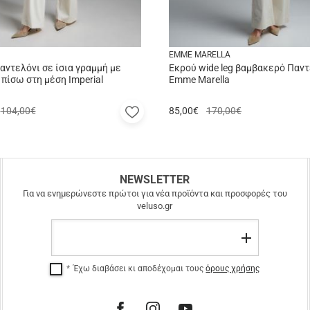
EMME MARELLA
αντελόνι σε ίσια γραμμή με
Εκρού wide leg βαμβακερό Παντ
 πίσω στη μέση Imperial
Emme Marella
Προσθήκη
104,00€
85,00
€
170,00€
στα
α
αγαπημένα
μου
NEWSLETTER
Για να ενημερώνεστε πρώτοι για νέα προϊόντα και προσφορές του
veluso.gr
Email
Εγγραφή
Έχω διαβάσει κι αποδέχομαι τους
όρους χρήσης