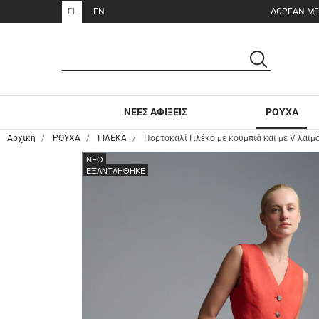
EL
EN
ΑΝΑΖΗΤΗΣΗ
ΑΝΑΖΗΤΗΣΗ
ΝΕΕΣ ΑΦΙΞΕΙΣ
ΡΟΥΧΑ
Αρχική
ΡΟΥΧΑ
ΓΙΛΕΚΑ
Πορτοκαλί Γιλέκο με κουμπιά και με V λαι
NEO
ΕΞΑΝΤΛΗΘΗΚΕ