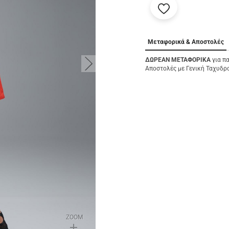
Προσθήκη
στα
αγαπημένα
μου
Μεταφορικά & Αποστολές
ΔΩΡΕΑΝ ΜΕΤΑΦΟΡΙΚΑ
για π
button.next
Αποστολές με Γενική Ταχυδρ
ZOOM