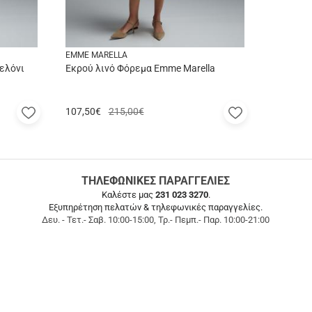
EMME MARELLA
ελόνι
Εκρού λινό Φόρεμα Emme Marella
Προσθήκη
Προσθήκη
107,50
€
215,00€
στα
στα
αγαπημένα
αγαπημένα
μου
μου
ΤΗΛΕΦΩΝΙΚΕΣ ΠΑΡΑΓΓΕΛΙΕΣ
Καλέστε μας
231 023 3270
.
Εξυπηρέτηση πελατών & τηλεφωνικές παραγγελίες.
Δευ. - Τετ.- Σαβ. 10:00-15:00, Τρ.- Πεμπ.- Παρ. 10:00-21:00