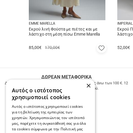
EMME MARELLA
IMPERIAL
Εκρού λινή Φούστα με πιέτες και με
Εκρού Π
λάστιχο στη μέση πίσω Emme Marella
λάστιχο
Προσθήκη
85,00
€
170,00€
52,00
€
στα
αγαπημέν
μου
ΔΩΡΕΑΝ ΜΕΤΑΦΟΡΙΚΑ
ΔΩΡΕΑΝ ΜΕΤΑΦΟΡΙΚΑ σε όλη την Ελλάδα για αγορές άνω των 100 €. 12
×
ΑΤΟΚΕΣ ΔΟΣΕΙΣ ανεξαρτήτως ποσού.
Αυτός ο ιστότοπος
χρησιμοποιεί cookies
Αυτός ο ιστότοπος χρησιμοποιεί cookies
για τη βελτίωση της εμπειρίας των
χρηστών. Χρησιμοποιώντας τον ιστότοπό
μας, παρέχετε τη συγκατάθεσή σας για όλα
τα cookies σύμφωνα με την Πολιτική μας