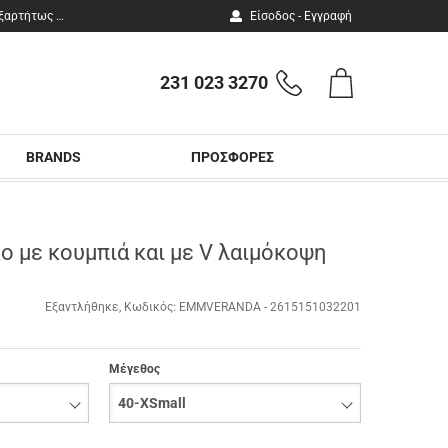
ΔΩΡΕΑΝ ΜΕΤΑΦΟΡΙΚΑ σε όλη την Ελλάδα για αγορές άνω των 100 €. 12 ΑΤΟΚΕΣ ΔΟΣΕΙΣ ανεξαρτήτως ποσού.
Είσοδος - Εγγραφή
231 023 3270
Καλάθι
Τηλεφωνικές
Αγορών
παραγγελίες
BRANDS
ΠΡΟΣΦΟΡΕΣ
ο με κουμπιά και με V λαιμόκοψη
Εξαντλήθηκε
Κωδικός:
EMMVERANDA - 2615151032201
Μέγεθος