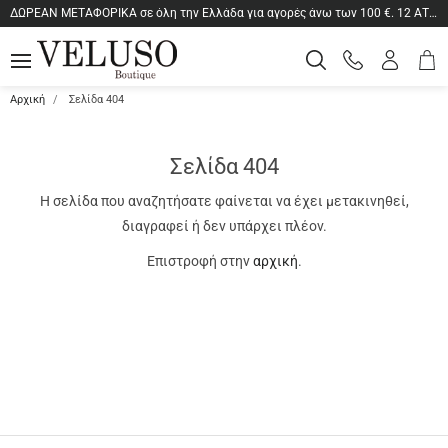
είσιμο
ΔΩΡΕΑΝ ΜΕΤΑΦΟΡΙΚΑ σε όλη την Ελλάδα για αγορές άνω των 100 €. 12 ΑΤΟΚΕΣ ΔΟΣΕΙΣ ανεξαρτήτως ποσού.
Καλά
Είσοδο
ΑΝΑΖΗΤΗΣΗ
MENU
Τηλεφωνικές
Αγορ
-
παραγγελίες
Εγγραφ
ton.menuForth
Αρχική
Σελίδα 404
ton.menuForth
Σελίδα 404
ton.menuForth
Η σελίδα που αναζητήσατε φαίνεται να έχει μετακινηθεί,
διαγραφεί ή δεν υπάρχει πλέον.
Επιστροφή στην
αρχική
.