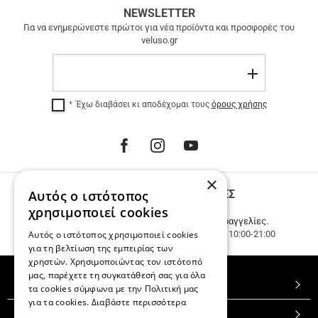
ΔΩΡΕΑΝ
NEWSLETTER
ΜΕΤΑΦΟΡΙΚΑ
Για να ενημερώνεστε πρώτοι για νέα προϊόντα και προσφορές του
veluso.gr
ΔΩΡΕΑΝ
ΜΕΤΑΦΟΡΙΚΑ
Email
σε
Εγγραφή
όλη
την
Έχω διαβάσει κι αποδέχομαι τους
όρους χρήσης
Ελλάδα
για
αγορές
άνω
των
100
×
€.
Αυτός ο ιστότοπος
ΤΗΛΕΦΩΝΙΚΕΣ ΠΑΡΑΓΓΕΛΙΕΣ
12
ΑΤΟΚΕΣ
Καλέστε μας
231 023 3270
.
χρησιμοποιεί cookies
ΔΟΣΕΙΣ
Εξυπηρέτηση πελατών & τηλεφωνικές παραγγελίες.
ανεξαρτήτως
Αυτός ο ιστότοπος χρησιμοποιεί cookies
Δευ. - Τετ.- Σαβ. 10:00-15:00, Τρ.- Πεμπ.- Παρ. 10:00-21:00
ποσού.
για τη βελτίωση της εμπειρίας των
χρηστών. Χρησιμοποιώντας τον ιστότοπό
μας, παρέχετε τη συγκατάθεσή σας για όλα
TOP ΚΑΤΗΓΟΡΙΕΣ
τα cookies σύμφωνα με την Πολιτική μας
για τα cookies.
Διαβάστε περισσότερα
ΕΞΥΠΗΡΕΤΗΣΗ ΠΕΛΑΤΩΝ